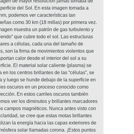
magen de mayor resolución jamás tomada de
uperficie del Sol. En esta imagen tomada a
nm, podemos ver características tan
eñas como 30 km (18 millas) por primera vez.
magen muestra un patrón de gas turbulento y
viendo” que cubre todo el sol. Las estructuras
lares a células, cada una del tamaño de
s, son la firma de movimientos violentos que
sportan calor desde el interior del sol a su
rficie. El material solar caliente (plasma) se
a en los centros brillantes de las “células”, se
ía y luego se hunde debajo de la superficie en
iles oscuros en un proceso conocido como
ección. En estos carriles oscuros también
mos ver los diminutos y brillantes marcadores
os campos magnéticos. Nunca antes visto con
 claridad, se cree que estas motas brillantes
lizan la energía hacia las capas exteriores de
tmósfera solar llamadas corona. ¡Estos puntos