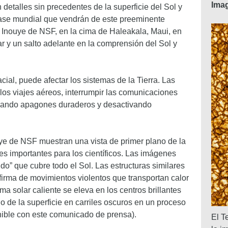
Ima
etalles sin precedentes de la superficie del Sol y
clase mundial que vendrán de este preeminente
r Inouye de NSF, en la cima de Haleakala, Maui, en
ar y un salto adelante en la comprensión del Sol y
ial, puede afectar los sistemas de la Tierra. Las
los viajes aéreos, interrumpir las comunicaciones
ovocando apagones duraderos y desactivando
ye de NSF muestran una vista de primer plano de la
es importantes para los científicos. Las imágenes
do” que cubre todo el Sol. Las estructuras similares
firma de movimientos violentos que transportan calor
sma solar caliente se eleva en los centros brillantes
jo de la superficie en carriles oscuros en un proceso
ible con este comunicado de prensa).
El T