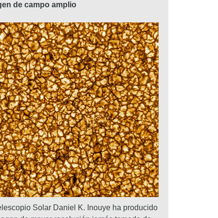
gen de campo amplio
elescopio Solar Daniel K. Inouye ha producido