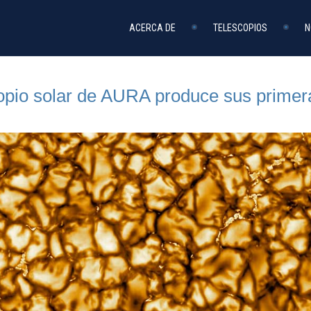
ACERCA DE
TELESCOPIOS
N
opio solar de AURA produce sus prime