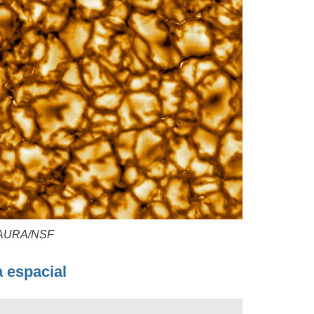
SO/AURA/NSF
a espacial