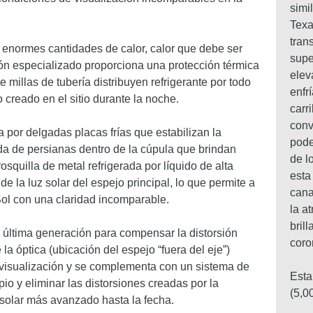
simi
Texa
tran
a enormes cantidades de calor, calor que debe ser
supe
ión especializado proporciona una protección térmica
elev
e millas de tubería distribuyen refrigerante por todo
enfr
o creado en el sitio durante la noche.
carr
conv
a por delgadas placas frías que estabilizan la
pode
da de persianas dentro de la cúpula que brindan
de l
rosquilla de metal refrigerada por líquido de alta
esta
e la luz solar del espejo principal, lo que permite a
cana
 Sol con una claridad incomparable.
la a
bril
de última generación para compensar la distorsión
coro
 la óptica (ubicación del espejo “fuera del eje”)
r visualización y se complementa con un sistema de
Esta
io y eliminar las distorsiones creadas por la
(5,0
 solar más avanzado hasta la fecha.