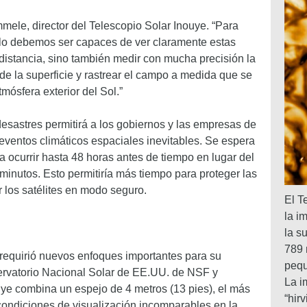
mele, director del Telescopio Solar Inouye. “Para
olo debemos ser capaces de ver claramente estas
 distancia, sino también medir con mucha precisión la
de la superficie y rastrear el campo a medida que se
tmósfera exterior del Sol.”
esastres permitirá a los gobiernos y las empresas de
 eventos climáticos espaciales inevitables. Se espera
a ocurrir hasta 48 horas antes de tiempo en lugar del
inutos. Esto permitiría más tiempo para proteger las
er los satélites en modo seguro.
El T
la i
la s
789 
o requirió nuevos enfoques importantes para su
pequ
servatorio Nacional Solar de EE.UU. de NSF y
La i
ye combina un espejo de 4 metros (13 pies), el más
“hir
condiciones de visualización incomparables en la