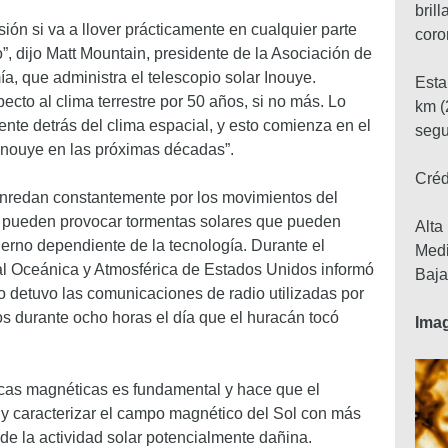
bril
ión si va a llover prácticamente en cualquier parte
coro
”, dijo Matt Mountain, presidente de la Asociación de
a, que administra el telescopio solar Inouye.
Esta
cto al clima terrestre por 50 años, si no más. Lo
km (
nte detrás del clima espacial, y esto comienza en el
segu
 Inouye en las próximas décadas”.
Cré
nredan constantemente por los movimientos del
s pueden provocar tormentas solares que pueden
Alta
derno dependiente de la tecnología. Durante el
Medi
al Oceánica y Atmosférica de Estados Unidos informó
Baja
 detuvo las comunicaciones de radio utilizadas por
mos durante ocho horas el día que el huracán tocó
Ima
icas magnéticas es fundamental y hace que el
 y caracterizar el campo magnético del Sol con más
de la actividad solar potencialmente dañina.