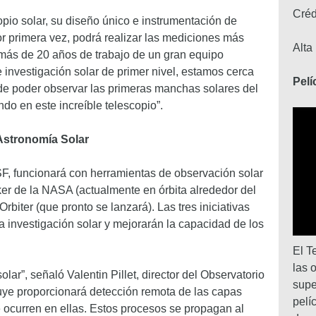
Cré
pio solar, su diseño único e instrumentación de
or primera vez, podrá realizar las mediciones más
Alta
 más de 20 años de trabajo de un gran equipo
 investigación solar de primer nivel, estamos cerca
Pel
e poder observar las primeras manchas solares del
do en este increíble telescopio”.
Astronomía Solar
SF, funcionará con herramientas de observación solar
er de la NASA (actualmente en órbita alrededor del
biter (que pronto se lanzará). Las tres iniciativas
a investigación solar y mejorarán la capacidad de los
El T
las 
ar”, señaló Valentin Pillet, director del Observatorio
supe
uye proporcionará detección remota de las capas
pelí
 ocurren en ellas. Estos procesos se propagan al