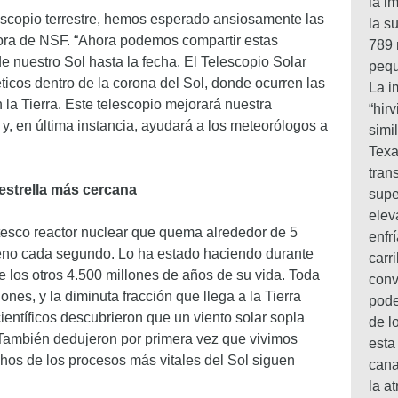
la i
scopio terrestre, hemos esperado ansiosamente las
la s
tora de NSF. “Ahora podemos compartir estas
789 
 nuestro Sol hasta la fecha. El Telescopio Solar
pequ
os dentro de la corona del Sol, donde ocurren las
La i
 la Tierra. Este telescopio mejorará nuestra
“hir
y, en última instancia, ayudará a los meteorólogos a
simi
Texa
tran
estrella más cercana
supe
elev
ntesco reactor nuclear que quema alrededor de 5
enfr
eno cada segundo. Lo ha estado haciendo durante
carr
 los otros 4.500 millones de años de su vida. Toda
conv
ones, y la diminuta fracción que llega a la Tierra
pode
ientíficos descubrieron que un viento solar sopla
de l
. También dedujeron por primera vez que vivimos
esta
chos de los procesos más vitales del Sol siguen
cana
la a