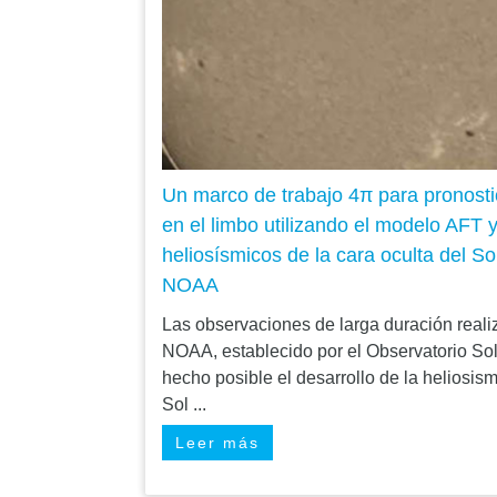
Un marco de trabajo 4π para pronosti
en el limbo utilizando el modelo AFT 
heliosísmicos de la cara oculta del 
NOAA
Las observaciones de larga duración rea
NOAA, establecido por el Observatorio So
hecho posible el desarrollo de la heliosism
Sol ...
Leer más