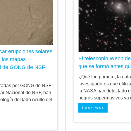
car erupciones solares
El telescopio Webb de
y los mapas
que se formó antes qu
Sol de GONG de NSF-
¿Qué fue primero, la gala
investigadores que utili
lizadas por GONG de NSF-
la NASA han detectado ev
lar Nacional de NSF, han
negros supermasivos ya 
ología del lado oculto del
Leer más