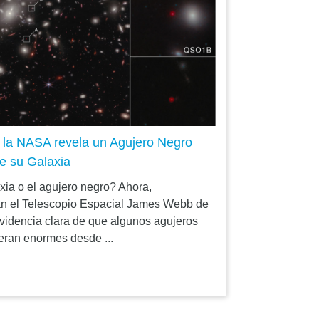
 la NASA revela un Agujero Negro
e su Galaxia
xia o el agujero negro? Ahora,
zan el Telescopio Espacial James Webb de
idencia clara de que algunos agujeros
eran enormes desde ...