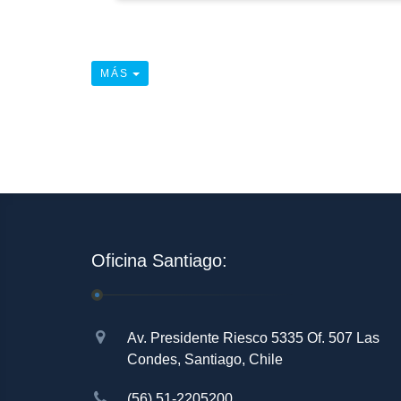
MÁS
Oficina Santiago:
Av. Presidente Riesco 5335 Of. 507 Las
Condes, Santiago, Chile
(56) 51-2205200