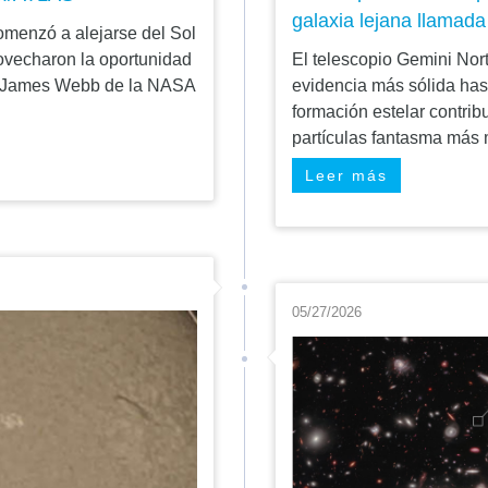
galaxia lejana llamad
omenzó a alejarse del Sol
ovecharon la oportunidad
El telescopio Gemini Nor
ial James Webb de la NASA
evidencia más sólida has
formación estelar contrib
partículas fantasma más m
Leer más
05/27/2026