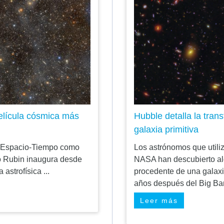
película cósmica más
Hubble detalla la tran
galaxia primitiva
del Espacio-Tiempo como
Los astrónomos que utili
io Rubin inaugura desde
NASA han descubierto alg
astrofísica ...
procedente de una galaxia
años después del Big Ban
Leer más