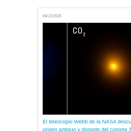
06/22/2026
El telescopio Webb de la NASA descub
origen antiguo y distante del cometa