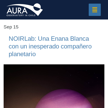
Toggle
navigat
Sep 15
NOIRLab: Una Enana Blanca
con un inesperado compañero
planetario