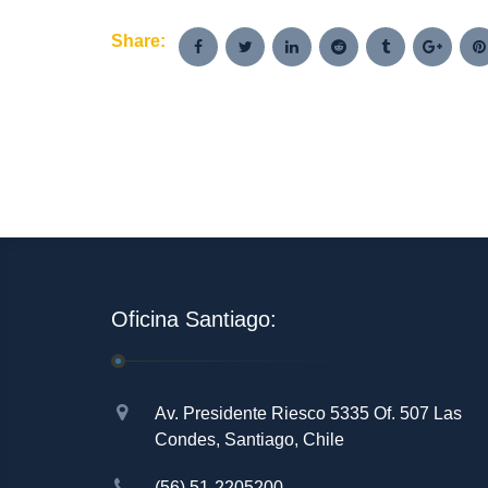
Share:
Oficina Santiago:
Av. Presidente Riesco 5335 Of. 507 Las
Condes, Santiago, Chile
(56) 51-2205200