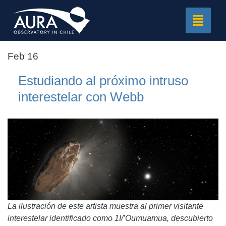
Toggle
navigat
Feb 16
Estudiando al próximo intruso
interestelar con Webb
La ilustración de este artista muestra al primer visitante
interestelar identificado como 1I/’Oumuamua, descubierto