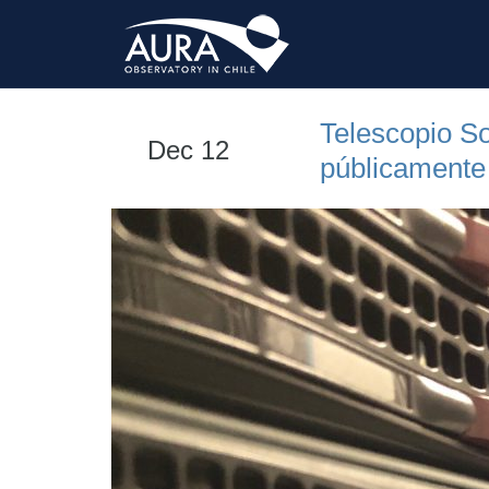
Telescopio So
Dec 12
públicamente