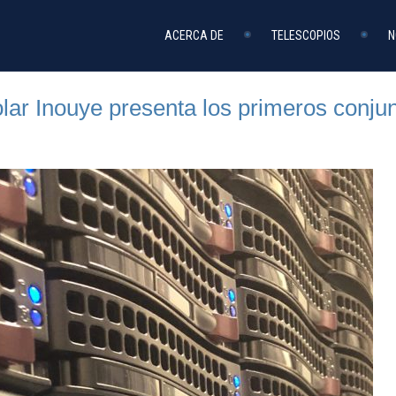
ACERCA DE
TELESCOPIOS
N
lar Inouye presenta los primeros conjun