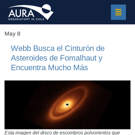
Toggle
navigat
May 8
Webb Busca el Cinturón de
Asteroides de Fomalhaut y
Encuentra Mucho Más
Esta imagen del disco de escombros polvorientos que