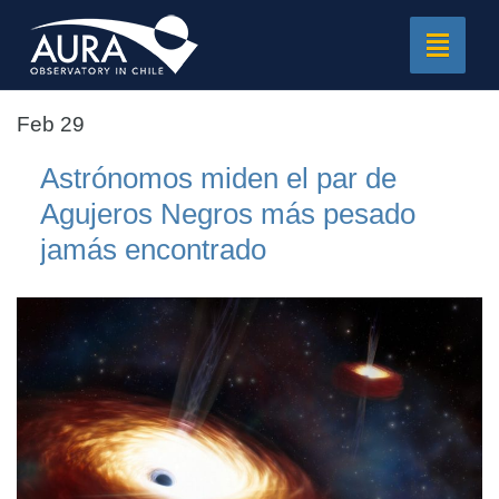
Toggle
navigat
Feb 29
Astrónomos miden el par de
Agujeros Negros más pesado
jamás encontrado