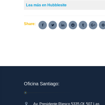
Lea más en Hubblesite
Share:
Oficina Santiago:
Av. Presidente Riesco 5335 Of. 507 Las