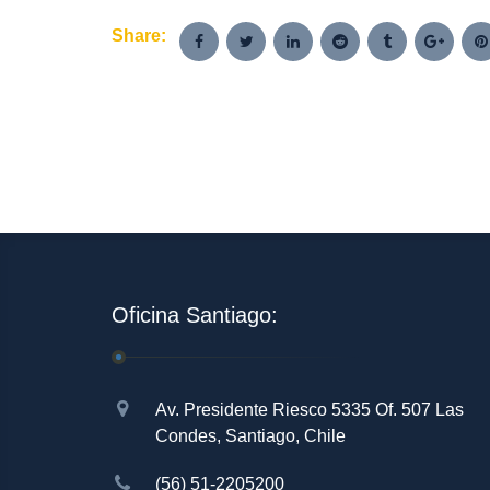
Share:
Oficina Santiago:
Av. Presidente Riesco 5335 Of. 507 Las
Condes, Santiago, Chile
(56) 51-2205200