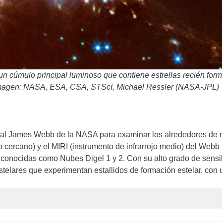
n cúmulo principal luminoso que contiene estrellas recién form
 Imagen: NASA, ESA, CSA, STScI, Michael Ressler (NASA-JPL)
ial James Webb de la NASA para examinar los alrededores de n
ojo cercano) y el MIRI (instrumento de infrarrojo medio) del We
onocidas como Nubes Digel 1 y 2. Con su alto grado de sensibi
telares que experimentan estallidos de formación estelar, con 