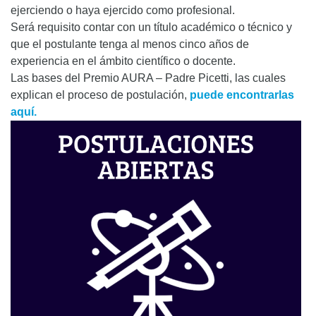
ejerciendo o haya ejercido como profesional.
Será requisito contar con un título académico o técnico y
que el postulante tenga al menos cinco años de
experiencia en el ámbito científico o docente.
Las bases del Premio AURA – Padre Picetti, las cuales
explican el proceso de postulación,
puede encontrarlas
aquí.