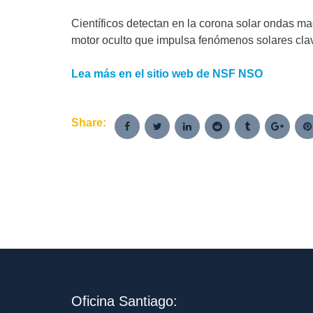
Científicos detectan en la corona solar ondas ma
motor oculto que impulsa fenómenos solares cla
Lea más en el sitio web de NSF
NSO
Share:
Oficina Santiago: