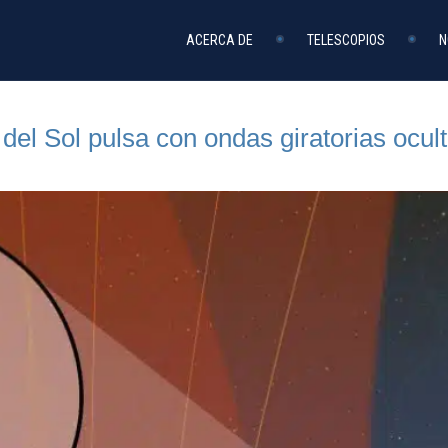
ACERCA DE
TELESCOPIOS
N
del Sol pulsa con ondas giratorias ocul