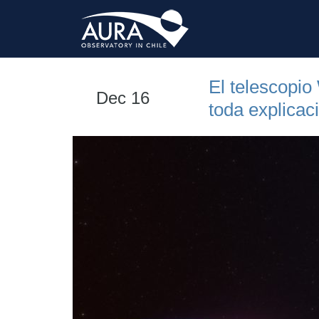
El telescopi
Dec 16
toda explicac