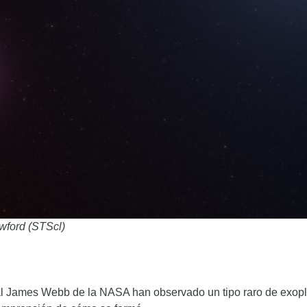
wford (STScl)
ial James Webb de la NASA han observado un tipo raro de exopla