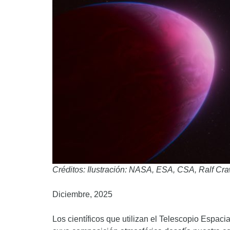
Créditos: Ilustración: NASA, ESA, CSA, Ralf Cra
Diciembre, 2025
Los científicos que utilizan el Telescopio Espac