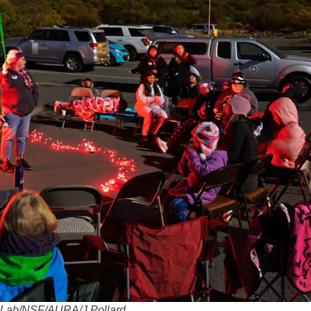
IRLab/NSF/AURA/J.Pollard