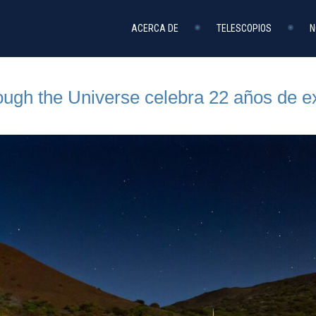
ACERCA DE
TELESCOPIOS
N
ugh the Universe celebra 22 años de e