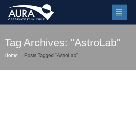
Toggle
navigat
Tag Archives:
"AstroLab"
Home
Posts Tagged "AstroLab"