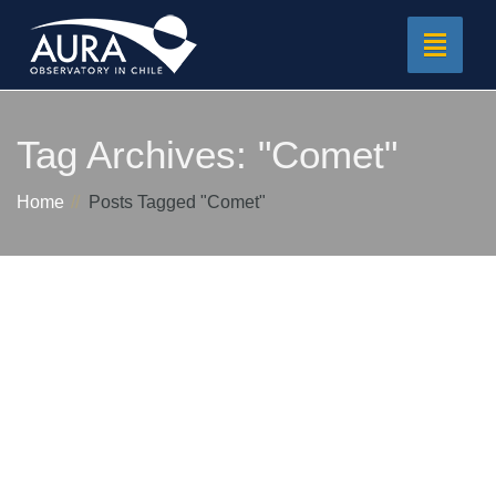
Toggle
navigat
Tag Archives:
"Comet"
Home
Posts Tagged "Comet"