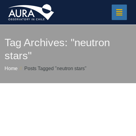
Toggle
navigat
Tag Archives:
"neutron
stars"
Home
Posts Tagged "neutron stars"