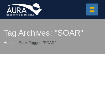
Toggle
navigat
Tag Archives:
"SOAR"
Home
Posts Tagged "SOAR"