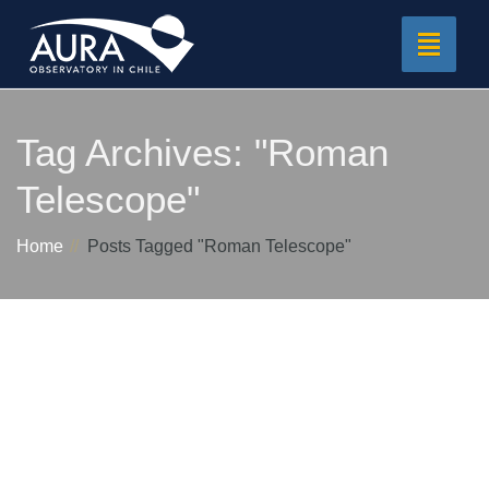
Toggle
navigat
Tag Archives:
"Roman
Telescope"
Home
Posts Tagged "Roman Telescope"