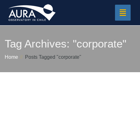
Toggle
navigat
Tag Archives:
"corporate"
Home
Posts Tagged "corporate"