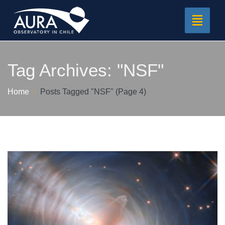
Toggle
navigat
Tag Archives:
"NSF"
Home
Posts Tagged "NSF"
(Page 4)