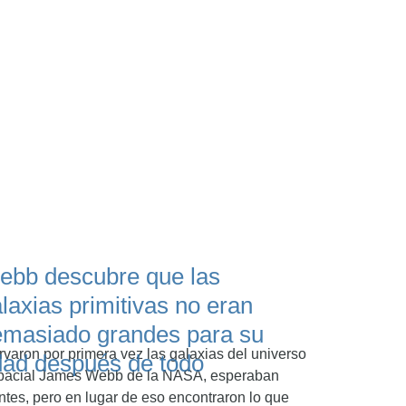
ebb descubre que las
laxias primitivas no eran
masiado grandes para su
aron por primera vez las galaxias del universo
ad después de todo
 espacial James Webb de la NASA, esperaban
antes, pero en lugar de eso encontraron lo que