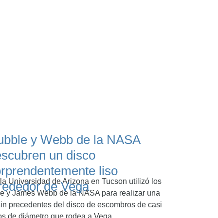
ubble y Webb de la NASA
scubren un disco
rprendentemente liso
a Universidad de Arizona en Tucson utilizó los
rededor de Vega
le y James Webb de la NASA para realizar una
in precedentes del disco de escombros de casi
os de diámetro que rodea a Vega.