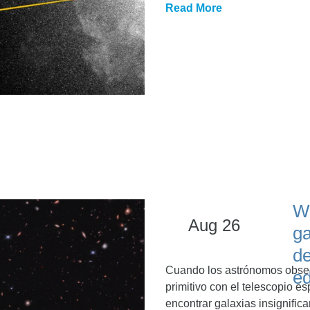
Read More
W
Aug 26
ga
de
Cuando los astrónomos observ
ed
primitivo con el telescopio
encontrar galaxias insignific