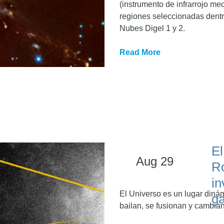
(instrumento de infrarrojo m
regiones seleccionadas dent
Nubes Digel 1 y 2.
Read More
El
Aug 29
R
in
El Universo es un lugar diná
ga
bailan, se fusionan y cambian