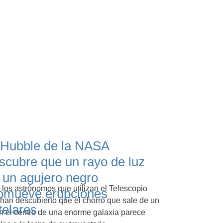
 Hubble de la NASA
scubre que un rayo de luz
 un agujero negro
 los astrónomos que utilizan el Telescopio
omueve erupciones
an descubierto que el chorro que sale de un
telares
n el centro de una enorme galaxia parece