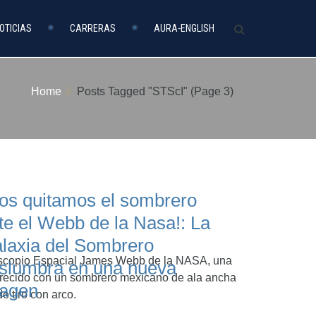
OTICIAS
CARRERAS
AURA-ENGLISH
Home
Posts Tagged "STScI"
(Page 3)
os quitamos el sombrero
te el Webb de la Nasa!: La
laxia del Sombrero
escopio Espacial James Webb de la NASA, una
slumbra en una nueva
arecido con un sombrero mexicano de ala ancha
agen
e tiro con arco.