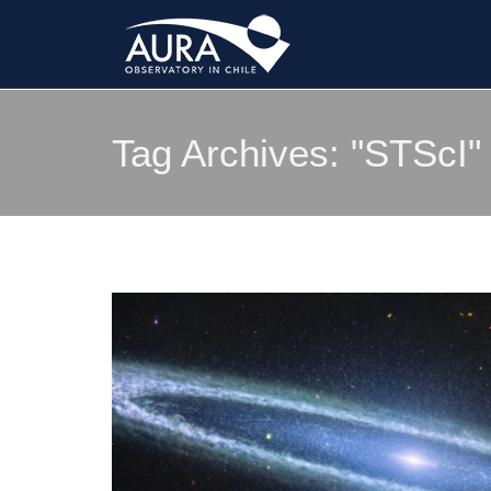
Tag Archives:
"STScI"