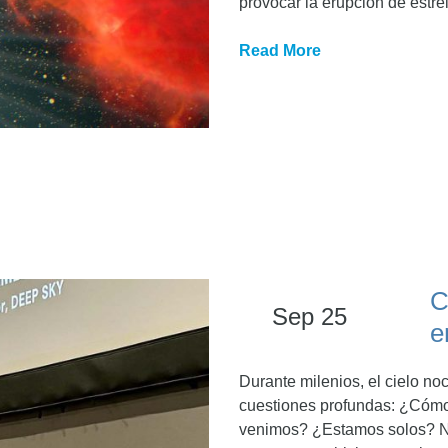
provocar la erupción de estrel
Read More
C
Sep 25
e
Durante milenios, el cielo no
cuestiones profundas: ¿Cómo
venimos? ¿Estamos solos? Nu