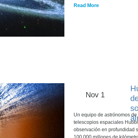
Read More
H
Nov 1
de
so
Un equipo de astrónomos de l
al
telescopios espaciales Hubb
observación en profundidad s
100.000 millones de kilómetr