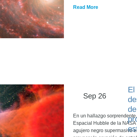
Read More
El
Sep 26
de
de
En un hallazgo sorprendente,
pr
Espacial Hubble de la NASA h
es
agujero negro supermasivo e