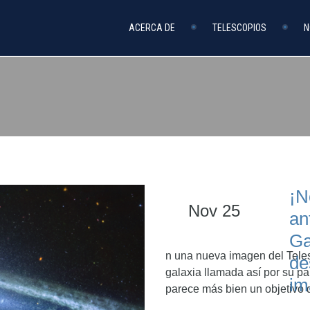
ACERCA DE
TELESCOPIOS
N
¡N
Nov 25
an
Ga
n una nueva imagen del Tel
de
galaxia llamada así por su p
im
parece más bien un objetivo d