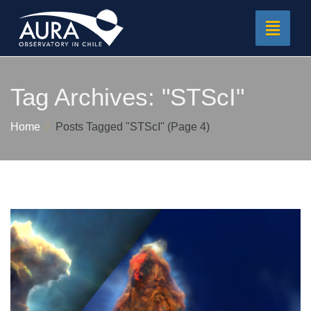
Toggle
navigat
Tag Archives:
"STScI"
Home
Posts Tagged "STScI"
(Page 4)