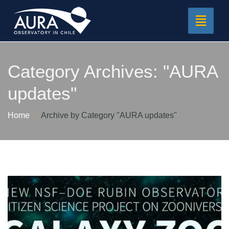
Toggle
navigat
Category Archives:
"AURA
updates"
Home
Archive by Category "AURA updates"