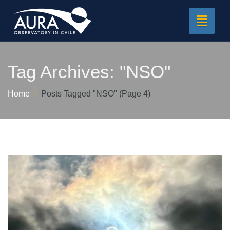
Toggle
navigat
Tag Archives:
"NSO"
Home
Posts Tagged "NSO"
(Page 4)