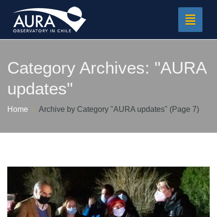
Toggle
navigat
Category Archives:
"AURA
updates"
Home
Archive by Category "AURA updates"
(Page 7)